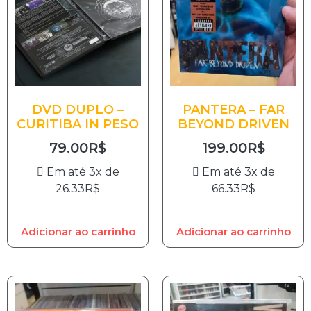
DVD DUPLO –
PANTERA – FAR
CURITIBA IN PESO
BEYOND DRIVEN
79.00
R$
199.00
R$
Em até 3x de
Em até 3x de
26.33
R$
66.33
R$
Adicionar ao carrinho
Adicionar ao carrinho