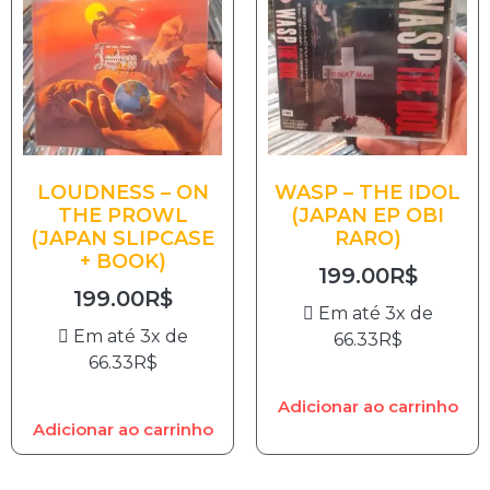
LOUDNESS – ON
WASP – THE IDOL
THE PROWL
(JAPAN EP OBI
(JAPAN SLIPCASE
RARO)
+ BOOK)
199.00
R$
199.00
R$
Em até 3x de
Em até 3x de
66.33
R$
66.33
R$
Adicionar ao carrinho
Adicionar ao carrinho