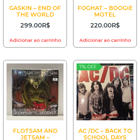
GASKIN – END OF
FOGHAT – BOOGIE
THE WORLD
MOTEL
299.00
R$
220.00
R$
Adicionar ao carrinho
Adicionar ao carrinho
7% OFF
FLOTSAM AND
AC /DC – BACK TO
JETSAM –
SCHOOL DAYS