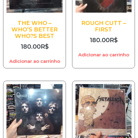
THE WHO –
ROUGH CUTT –
WHO’S BETTER
FIRST
WHO?S BEST
180.00
R$
180.00
R$
Adicionar ao carrinho
Adicionar ao carrinho