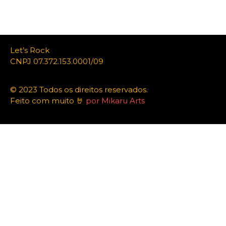
Let’s Rock
CNPJ 07.372.153.0001/09
© 2023 Todos os direitos reservados.
Feito com muito 🤘
por Mikaru Arts