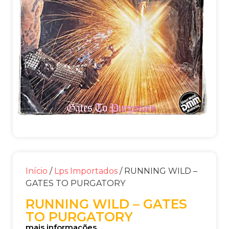
Início
/
Lps Importados
/ RUNNING WILD –
GATES TO PURGATORY
RUNNING WILD – GATES
TO PURGATORY
mais informações