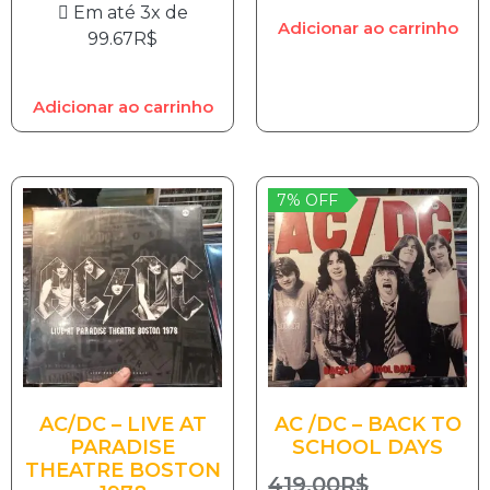
Em até 3x de
Adicionar ao carrinho
99.67
R$
Adicionar ao carrinho
7% OFF
AC/DC – LIVE AT
AC /DC – BACK TO
PARADISE
SCHOOL DAYS
THEATRE BOSTON
419.00
R$