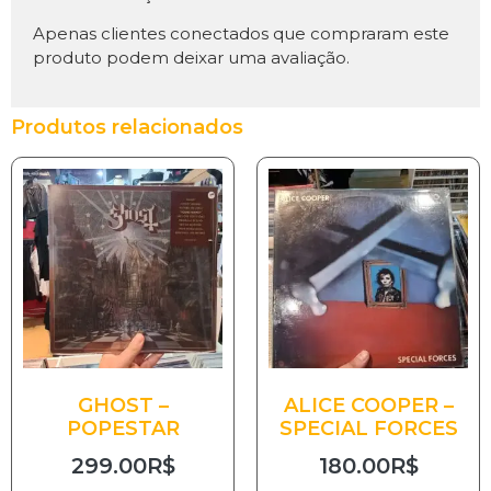
Apenas clientes conectados que compraram este
produto podem deixar uma avaliação.
Produtos relacionados
GHOST –
ALICE COOPER –
POPESTAR
SPECIAL FORCES
299.00
R$
180.00
R$