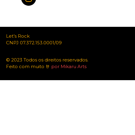
Let’s Rock
CNPJ 07.372.153.0001/09
© 2023 Todos os direitos reservados.
Feito com muito 🤘
por Mikaru Arts