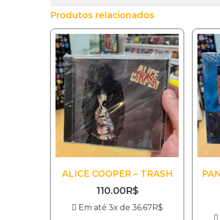
Produtos relacionados
ALICE COOPER – TRASH
PAN
110.00
R$
Em até 3x de
36.67
R$