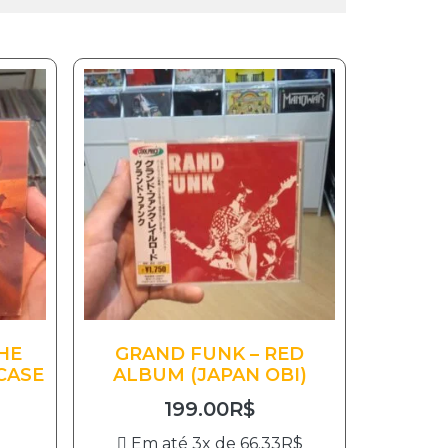
HE
GRAND FUNK – RED
CASE
ALBUM (JAPAN OBI)
199.00
R$
Em até 3x de
66.33
R$