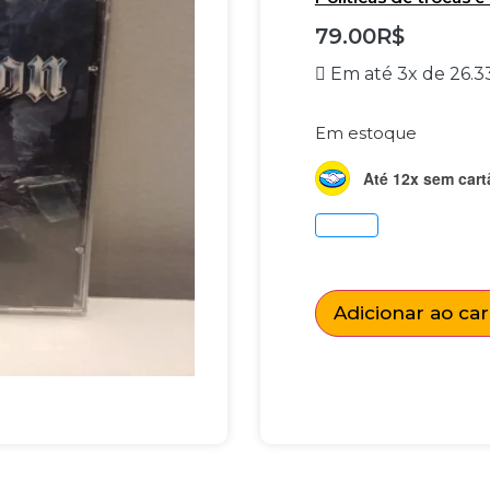
79.00
R$
Em até 3x de
26.3
Em estoque
Até 12x sem cart
Adicionar ao ca