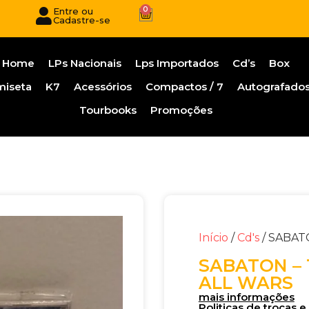
0
Entre ou
Cadastre-se
Home
LPs Nacionais
Lps Importados
Cd’s
Box
miseta
K7
Acessórios
Compactos / 7
Autografado
Tourbooks
Promoções
Início
/
Cd's
/ SABAT
SABATON –
ALL WARS
mais informações
Politicas de trocas 