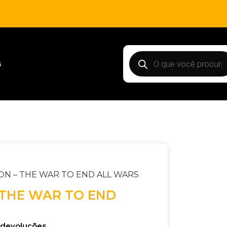
s
ON – THE WAR TO END ALL WARS
 THE WAR TO END
e devoluções