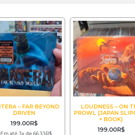
TERA – FAR BEYOND
LOUDNESS – ON T
DRIVEN
PROWL (JAPAN SLIP
+ BOOK)
199.00
R$
199.00
R$
Em até 3x de
66.33
R$