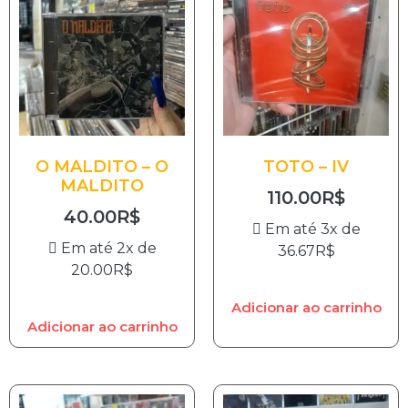
O MALDITO – O
TOTO – IV
MALDITO
110.00
R$
40.00
R$
Em até 3x de
Em até 2x de
36.67
R$
20.00
R$
Adicionar ao carrinho
Adicionar ao carrinho