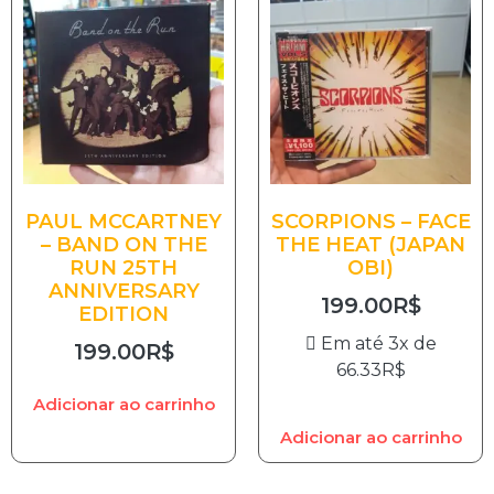
PAUL MCCARTNEY
SCORPIONS – FACE
– BAND ON THE
THE HEAT (JAPAN
RUN 25TH
OBI)
ANNIVERSARY
199.00
R$
EDITION
Em até 3x de
199.00
R$
66.33
R$
Adicionar ao carrinho
Adicionar ao carrinho