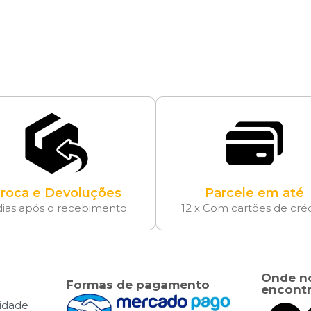
roca e Devoluções
Parcele em até
dias após o recebimento
12 x Com cartões de cré
Onde n
Formas de pagamento
encontr
cidade