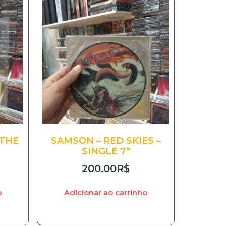
 THE
SAMSON – RED SKIES –
SINGLE 7″
200.00
R$
o
Adicionar ao carrinho