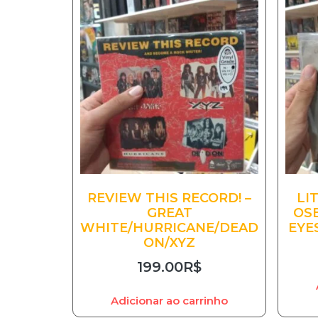
REVIEW THIS RECORD! –
LI
GREAT
OS
WHITE/HURRICANE/DEAD
EYE
ON/XYZ
199.00
R$
Adicionar ao carrinho