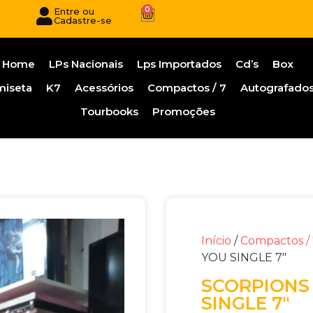
0
Entre ou
Cadastre-se
Home
LPs Nacionais
Lps Importados
Cd’s
Box
miseta
K7
Acessórios
Compactos / 7
Autografado
Tourbooks
Promoções
Início
/
Compactos /
YOU SINGLE 7″
SCORPIONS 
SINGLE 7″