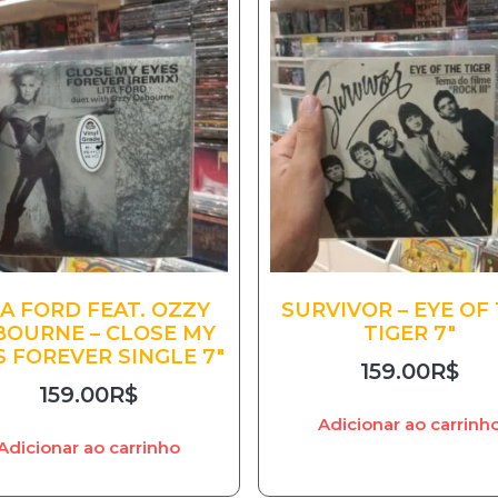
TA FORD FEAT. OZZY
SURVIVOR – EYE OF
BOURNE – CLOSE MY
TIGER 7″
S FOREVER SINGLE 7″
159.00
R$
159.00
R$
Adicionar ao carrinh
Adicionar ao carrinho