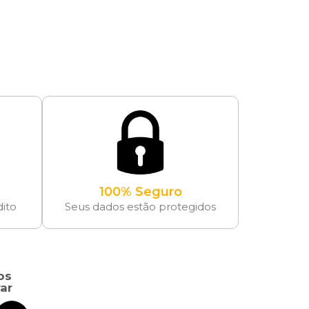
100% Seguro
dito
Seus dados estão protegidos
os
ar