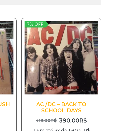
7% OFF
USH
AC /DC – BACK TO
SCHOOL DAYS
390.00
R$
419.00
R$
Em até 3x de
130.00
R$