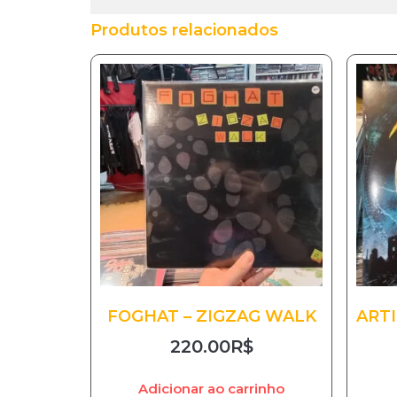
Produtos relacionados
FOGHAT – ZIGZAG WALK
ARTI
220.00
R$
Adicionar ao carrinho