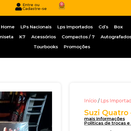
0
Entre ou
Cadastre-se
Home
LPs Nacionais
Lps Importados
Cd’s
Box
miseta
K7
Acessórios
Compactos / 7
Autografado
Tourbooks
Promoções
Início
/
Lps Importa
Suzi Quatro 
mais informações
Politicas de trocas 