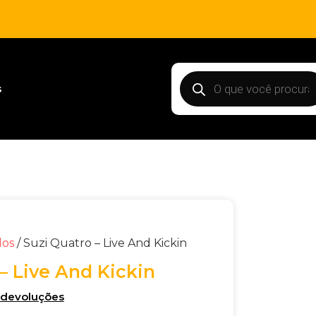
s
dos
/ Suzi Quatro – Live And Kickin
– Live And Kickin
e devoluções