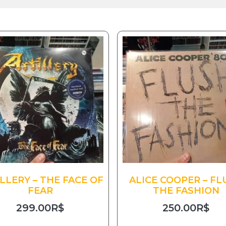
LLERY – THE FACE OF
ALICE COOPER – FL
FEAR
THE FASHION
299.00
R$
250.00
R$