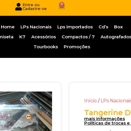
0
Entre ou
Cadastre-se
Home
LPs Nacionais
Lps Importados
Cd’s
Box
miseta
K7
Acessórios
Compactos / 7
Autografado
Tourbooks
Promoções
Início
/
LPs Nacionai
Tangerine D
mais informações
Politicas de trocas 