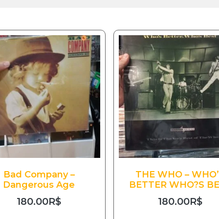
Bad Company –
THE WHO – WHO’
Dangerous Age
BETTER WHO?S B
180.00
R$
180.00
R$