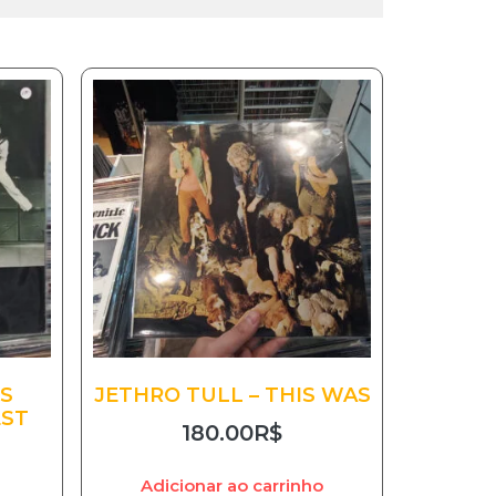
S
JETHRO TULL – THIS WAS
EST
180.00
R$
Adicionar ao carrinho