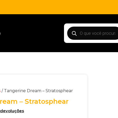
s
s
/ Tangerine Dream – Stratosphear
ream – Stratosphear
e devoluções