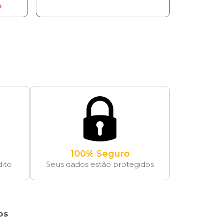
o
100% Seguro
dito
Seus dados estão protegidos
os