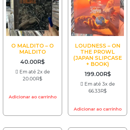
O MALDITO – O
LOUDNESS – ON
MALDITO
THE PROWL
(JAPAN SLIPCASE
40.00
R$
+ BOOK)
Em até 2x de
199.00
R$
20.00
R$
Em até 3x de
66.33
R$
Adicionar ao carrinho
Adicionar ao carrinho