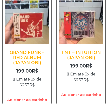
GRAND FUNK –
TNT – INTUITION
RED ALBUM
(JAPAN OBI)
(JAPAN OBI)
199.00
R$
199.00
R$
Em até 3x de
Em até 3x de
66.33
R$
66.33
R$
Adicionar ao carrinho
Adicionar ao carrinho