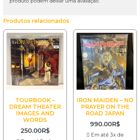
produto podem deixar uma avaliação.
Produtos relacionados
TOURBOOK –
IRON MAIDEN – NO
DREAM THEATER
PRAYER ON THE
IMAGES AND
ROAD JAPAN
WORDS
990.00
R$
250.00
R$
Em até 3x de