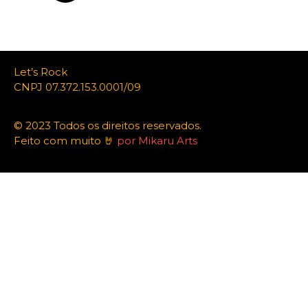
Let’s Rock
CNPJ 07.372.153.0001/09
© 2023 Todos os direitos reservados.
Feito com muito 🤘
por Mikaru Arts