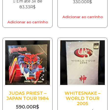
Em até 3x de
330.00
R$
83.33
R$
Adicionar ao carrinho
Adicionar ao carrinho
JUDAS PRIEST –
WHITESNAKE –
JAPAN TOUR 1984
WORLD TOUR
2005
590.00
R$