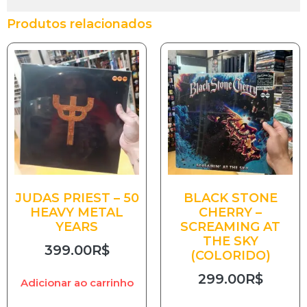
Produtos relacionados
JUDAS PRIEST – 50
BLACK STONE
HEAVY METAL
CHERRY –
YEARS
SCREAMING AT
THE SKY
399.00
R$
(COLORIDO)
299.00
R$
Adicionar ao carrinho