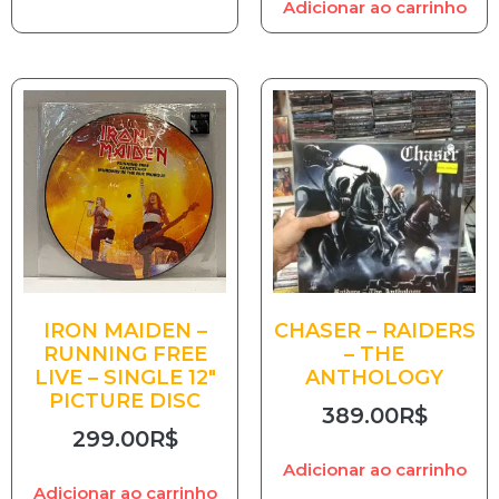
Adicionar ao carrinho
IRON MAIDEN –
CHASER – RAIDERS
RUNNING FREE
– THE
LIVE – SINGLE 12″
ANTHOLOGY
PICTURE DISC
389.00
R$
299.00
R$
Adicionar ao carrinho
Adicionar ao carrinho