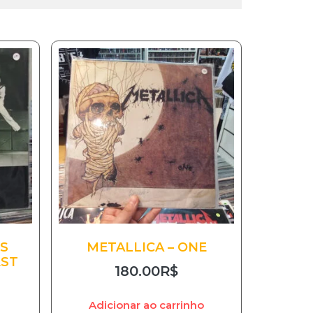
S
METALLICA – ONE
EST
180.00
R$
Adicionar ao carrinho