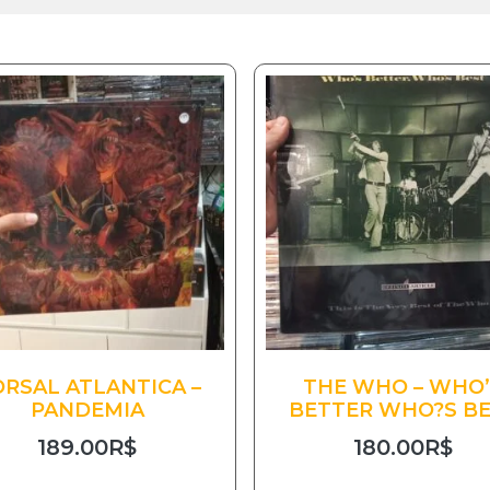
RSAL ATLANTICA –
THE WHO – WHO’
PANDEMIA
BETTER WHO?S B
189.00
R$
180.00
R$