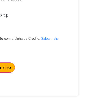
33
R$
ão
com a Linha de Crédito.
Saiba mais
rrinho