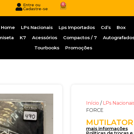
0
Entre ou
Cadastre-se
Home
LPs Nacionais
Lps Importados
Cd’s
Box
miseta
K7
Acessórios
Compactos / 7
Autografado
Tourbooks
Promoções
Início
/
LPs Nacionai
FORCE
MUTILATOR
mais informações
Politicas de trocas 