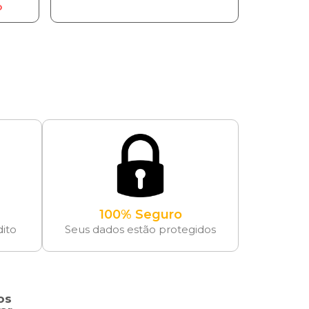
o
100% Seguro
dito
Seus dados estão protegidos
os