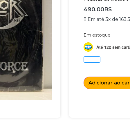
490.00
R$
Em até 3x de
163.
Em estoque
Até 12x sem cart
Adicionar ao ca