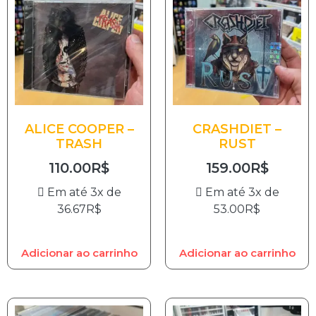
ALICE COOPER –
CRASHDIET –
TRASH
RUST
110.00
R$
159.00
R$
Em até 3x de
Em até 3x de
36.67
R$
53.00
R$
Adicionar ao carrinho
Adicionar ao carrinho