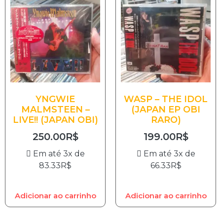
YNGWIE
WASP – THE IDOL
MALMSTEEN –
(JAPAN EP OBI
LIVE!! (JAPAN OBI)
RARO)
250.00
R$
199.00
R$
Em até 3x de
Em até 3x de
83.33
R$
66.33
R$
Adicionar ao carrinho
Adicionar ao carrinho